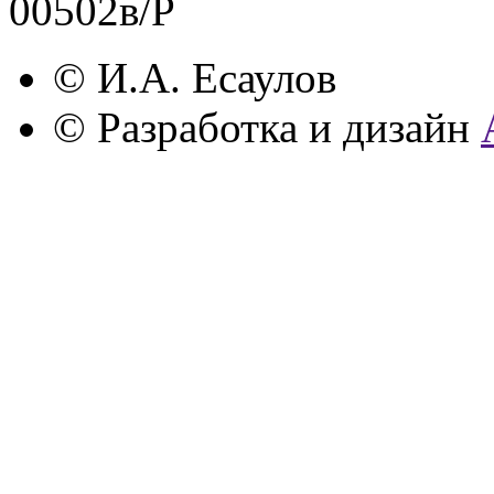
00502в/Р
© И.А. Есаулов
© Разработка и дизайн